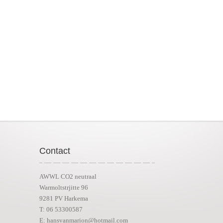
Contact
AWWL CO2 neutraal
Warmoltstrjitte 96
9281 PV Harkema
T: 06 53300587
E: hansvanmarion@hotmail.com