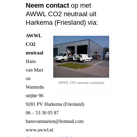
Neem contact
op met
AWWL CO2 neutraal uit
Harkema (Friesland) via:
AWWL
CO2
neutraal
Hans
van Mari
on
AWWL CO2 neutraal werkplaats
Warmolts
strjitte 96
9281 PV Harkema (Friesland)
06 – 53 30 05 87
hansvanmarion@hotmail.com
www.awwl.nl