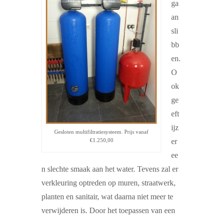
ga
an
sli
bb
en.
O
ok
ge
eft
ijz
Gesloten multifiltratiesysteem. Prijs vanaf
€1.250,00
er
ee
n slechte smaak aan het water. Tevens zal er
verkleuring optreden op muren, straatwerk,
planten en sanitair, wat daarna niet meer te
verwijderen is. Door het toepassen van een