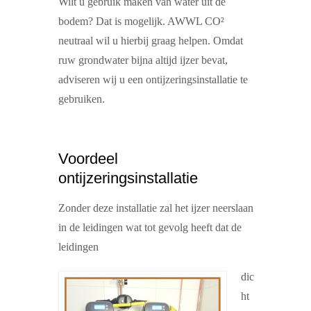
Wilt u gebruik maken van water uit de
bodem? Dat is mogelijk. AWWL CO²
neutraal wil u hierbij graag helpen. Omdat
ruw grondwater bijna altijd ijzer bevat,
adviseren wij u een ontijzeringsinstallatie te
gebruiken.
Voordeel
ontijzeringsinstallatie
Zonder deze installatie zal het ijzer neerslaan
in de leidingen wat tot gevolg heeft dat de
leidingen
dic
ht