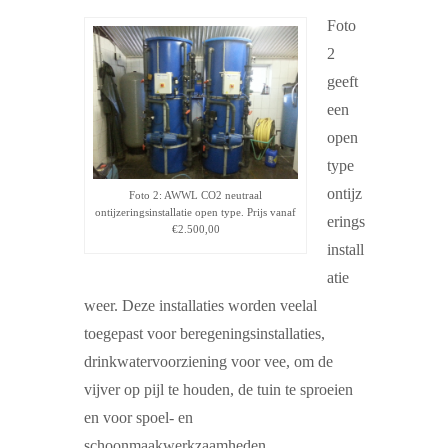
Foto
2
geeft
een
open
type
ontijz
Foto 2: AWWL CO2 neutraal
ontijzeringsinstallatie open type. Prijs vanaf
erings
€2.500,00
install
atie
weer. Deze installaties worden veelal
toegepast voor beregeningsinstallaties,
drinkwatervoorziening voor vee, om de
vijver op pijl te houden, de tuin te sproeien
en voor spoel- en
schoonmaakwerkzaamheden.